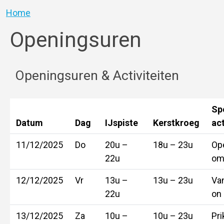
Kruimelpad
Home
Openingsuren
Openingsuren & Activiteiten
Sp
Datum
Dag
IJspiste
Kerstkroeg
act
11/12/2025
Do
20u –
18u – 23u
Op
22u
om
12/12/2025
Vr
13u –
13u – 23u
Va
22u
on 
13/12/2025
Za
10u –
10u – 23u
Pr