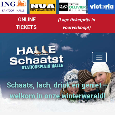
Overslaan en naar de inhoud gaan
ONLINE
(Lage ticketprijs in
TICKETS
voorverkoop!)
Schaats, lach, drink en geniet —
welkom in onze winterwereld!