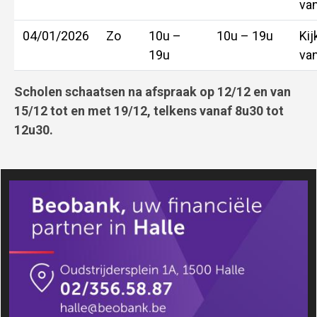
van
04/01/2026
Zo
10u –
10u – 19u
Kij
19u
va
Scholen schaatsen na afspraak op 12/12 en van
15/12 tot en met 19/12, telkens vanaf 8u30 tot
12u30.