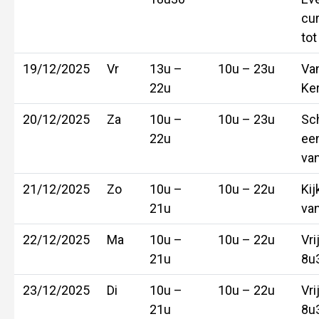
cur
tot
19/12/2025
Vr
13u –
10u – 23u
Van
22u
Ke
20/12/2025
Za
10u –
10u – 23u
Sc
22u
ee
van
21/12/2025
Zo
10u –
10u – 22u
Kij
21u
va
22/12/2025
Ma
10u –
10u – 22u
Vri
21u
8u
23/12/2025
Di
10u –
10u – 22u
Vri
21u
8u